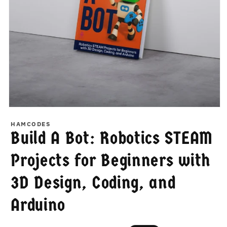
在
模
HAMCODES
态
Build A Bot: Robotics STEAM
窗
口
Projects for Beginners with
中
打
3D Design, Coding, and
开
媒
体
Arduino
文
件
1