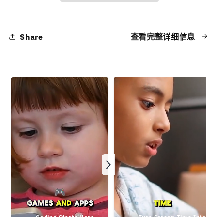
to
to
First-
First-
Time
Time
Share
查看完整详细信息
Coders
Coders
(Ages
(Ages
5+)
5+)
by
by
hamcodes
hamcodes
的
的
数
数
量
量
Coding Starts Here – 
Turn Screen Time Into 