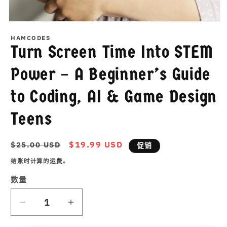
在
模
HAMCODES
态
Turn Screen Time Into STEM
窗
口
Power – A Beginner’s Guide
中
打
to Coding, AI & Game Design
开
媒
体
Teens
文
件
1
常
促
$19.99 USD
$25.00 USD
促销
规
销
结账时计算的
运费
。
价
价
格
数量
减
增
少
加