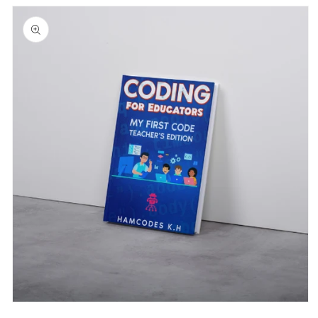
Execution
Execution
跳至产品
的
的
信息
数
数
量
量
在