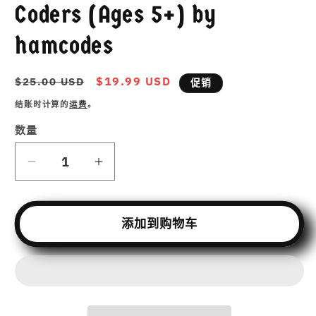
Coders (Ages 5+) by
开
媒
体
hamcodes
文
件
1
常
促
$19.99 USD
$25.00 USD
促销
规
销
结账时计算的
运费
。
价
价
格
数量
减
增
少
加
Coding
Coding
添加到购物车
Starts
Starts
Here
Here
–
–
A
A
Colorful
Colorful
Guide
Guide