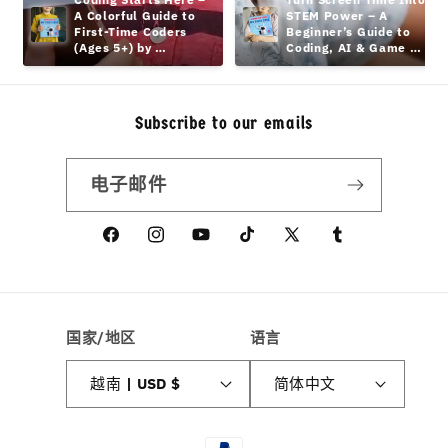
A Colorful Guide to 
STEM Power – A 
First-Time Coders 
Beginner’s Guide to 
(Ages 5+) by 
Coding, AI & Game 
hamcodes
Design Teens
Subscribe to our emails
电子邮件
Facebook
Instagram
YouTube
TikTok
X
Tumblr
(Twitter)
国家/地区
语言
越南 | USD $
简体中文
付