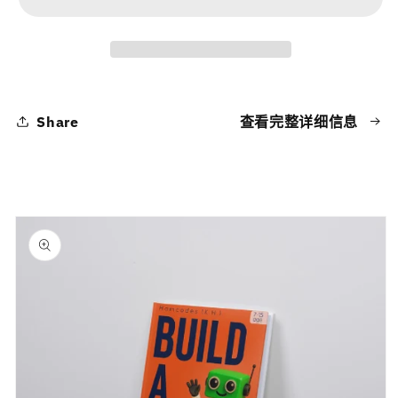
coding,
coding,
but
but
I’m
I’m
not
not
a
a
tech
tech
Share
查看完整详细信息
person.This
person.This
is
is
yours!
yours!
的
的
跳至产品
数
数
信息
量
量