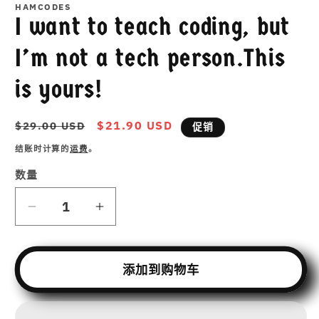
模
HAMCODES
态
I want to teach coding, but
窗
口
I’m not a tech person.This
中
打
is yours!
开
媒
体
常
促
$21.90 USD
$29.00 USD
文
促销
件
规
销
结账时计算的
运费
。
1
价
价
格
数量
减
增
少
加
I
I
添加到购物车
want
want
to
to
teach
teach