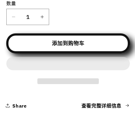
格
数量
减
增
少
加
The
The
添加到购物车
Hacker’s
Hacker’s
Notes:
Notes:
How
How
to
to
Hack
Hack
All-
All-
Tech
Tech
-
-
No
No
Share
查看完整详细信息
Fluff.
Fluff.
No
No
Theory.
Theory.
Just
Just