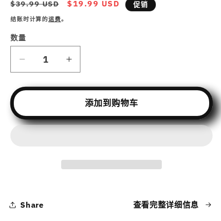
常
促
$19.99 USD
$39.99 USD
促销
规
销
结账时计算的
运费
。
价
价
格
数量
减
增
少
加
Build
Build
添加到购物车
A
A
Bot:
Bot:
Robotics
Robotics
STEAM
STEAM
Projects
Projects
for
for
Beginners
Beginners
with
with
3D
3D
Share
查看完整详细信息
Design,
Design,