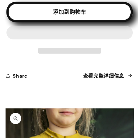
Turn
Turn
添加到购物车
Screen
Screen
Time
Time
Into
Into
STEM
STEM
Power
Power
–
–
A
A
Beginner’s
Beginner’s
Guide
Guide
Share
查看完整详细信息
to
to
Coding,
Coding,
AI
AI
&amp;
&amp;
Game
Game
跳至产品
Design
Design
信息
Teens
Teens
的
的