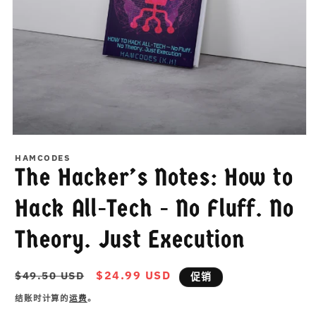
在
模
HAMCODES
态
The Hacker’s Notes: How to
窗
口
Hack All-Tech - No Fluff. No
中
打
Theory. Just Execution
开
媒
体
常
促
$24.99 USD
$49.50 USD
文
促销
件
规
销
结账时计算的
运费
。
1
价
价