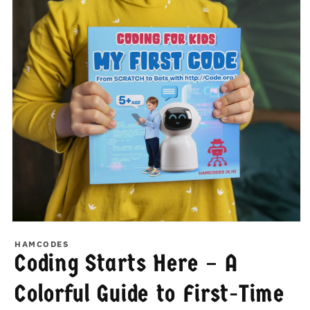
数
数
量
量
在
模
HAMCODES
态
Coding Starts Here – A
窗
口
Colorful Guide to First-Time
中
打