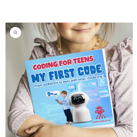
Coding,
Coding,
and
and
Arduino
Arduino
的
的
跳至产品
信息
数
数
量
量