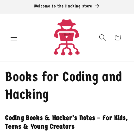
Welcome to the Hacking store
跳到内容
购
物
车
Books for Coding and
Hacking
Coding Books & Hacker’s Notes – For Kids,
Teens & Young Creators