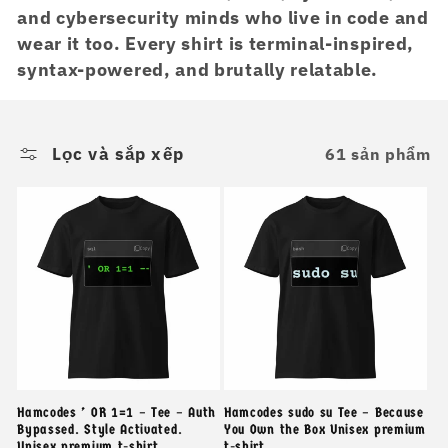
and cybersecurity minds who live in code and
t
wear it too. Every shirt is terminal-inspired,
ậ
syntax-powered, and brutally relatable.
p
:
Lọc và sắp xếp
61 sản phẩm
Hamcodes ’ OR 1=1 – Tee – Auth
Hamcodes sudo su Tee – Because
Bypassed. Style Activated.
You Own the Box Unisex premium
Unisex premium t-shirt
t-shirt