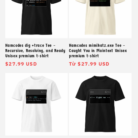
Hamcodes dig +trace Tee –
Hamcodes mimikatz.exe Tee –
Recursive, Resolving, and Ready
Caught You in Plaintext Unisex
Unisex premium t-shirt
premium t-shirt
Giá
$27.99 USD
Giá
Từ $27.99 USD
thông
thông
thường
thường