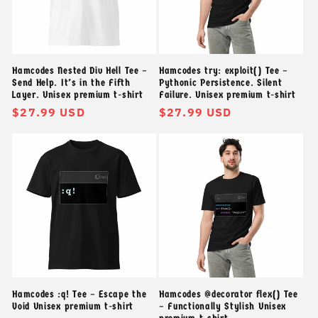
Hamcodes Nested Div Hell Tee –
Hamcodes try: exploit() Tee –
Send Help. It’s in the Fifth
Pythonic Persistence. Silent
Layer. Unisex premium t-shirt
Failure. Unisex premium t-shirt
Giá
$27.99 USD
Giá
$27.99 USD
thông
thông
thường
thường
Hamcodes :q! Tee – Escape the
Hamcodes @decorator flex() Tee
Void Unisex premium t-shirt
– Functionally Stylish Unisex