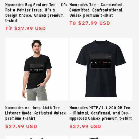
Hamcodes Bug Feature Tee – It’s
Hamcodes Tee – Commented.
Not a Pointer Issue. It’s a
Committed. Confrontational.
Design Choice. Unisex premium
Unisex premium t-shirt
t-shirt
Giá
Từ $27.99 USD
Giá
Từ $27.99 USD
thông
thông
thường
thường
hamcodes nc -lvnp 4444 Tee –
Hamcodes HTTP/1.1 200 OK Tee
Listener Mode: Activated Unisex
– Minimal, Confirmed, and Dev-
premium t-shirt
Approved Unisex premium t-shirt
Giá
$27.99 USD
Giá
$27.99 USD
thông
thông