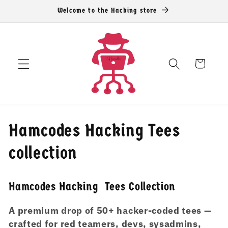
Chuyển
Welcome to the Hacking store
đến nội
dung
Giỏ
hàng
B
Hamcodes Hacking Tees
ộ
collection
s
Hamcodes Hacking Tees Collection
ư
A premium drop of 50+ hacker-coded tees —
u
crafted for red teamers, devs, sysadmins,