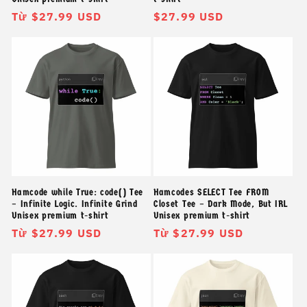
Giá
Từ $27.99 USD
Giá
$27.99 USD
thông
thông
thường
thường
Hamcode while True: code() Tee
Hamcodes SELECT Tee FROM
– Infinite Logic. Infinite Grind
Closet Tee – Dark Mode, But IRL
Unisex premium t-shirt
Unisex premium t-shirt
Giá
Từ $27.99 USD
Giá
Từ $27.99 USD
thông
thông
thường
thường