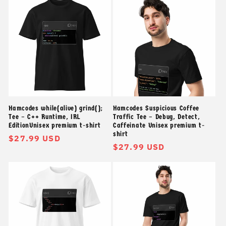
thường
thường
Hamcodes while(alive) grind();
Hamcodes Suspicious Coffee
Tee – C++ Runtime, IRL
Traffic Tee – Debug, Detect,
EditionUnisex premium t-shirt
Caffeinate Unisex premium t-
shirt
Giá
$27.99 USD
Giá
$27.99 USD
thông
thông
thường
thường