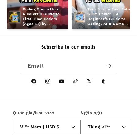
Coding Starts Here – 
Turn Screen Time Into 
A Colorful Guide to 
STEM Power – A 
First-Time Coders 
Beginner’s Guide to 
(Ages 5+) by 
Coding, AI & Game 
hamcodes
Design Teens
Subscribe to our emails
Email
Facebook
Instagram
YouTube
TikTok
X
Tumblr
(Twitter)
Quốc gia/khu vực
Ngôn ngữ
Việt Nam | USD $
Tiếng việt